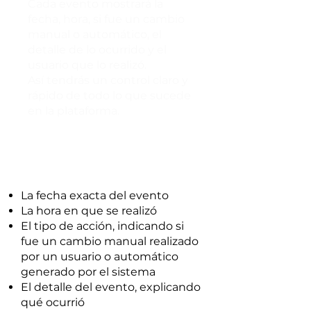
Cada evento mostrará la
fecha, hora, si fue un cambio
manual o automático, el
detalle de lo ocurrido y el
usuario que lo realizó.
Así tendrás un control claro y
rápido de todo lo que sucede
en la plataforma.
La fecha exacta del evento
La hora en que se realizó
El tipo de acción, indicando si
fue un cambio manual realizado
por un usuario o automático
generado por el sistema
El detalle del evento, explicando
qué ocurrió