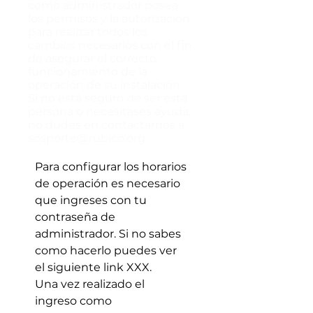
como administrador posea
los permisos y la autorización
para realizar todos los
cambios necesarios con el fin
de asegurar el correcto
funcionamiento de la
operación de su instalación.
Si no está seguro de ser esta
persona o necesitases ayuda,
no dudes en contactarnos a
sosporte@rubico.org
Para configurar los horarios
de operación es necesario
que ingreses con tu
contraseña de
administrador. Si no sabes
como hacerlo puedes ver
el siguiente link XXX.
Una vez realizado el
ingreso como