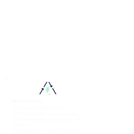
Precaución
Si vas a acceder como
administrador asegúrate de
nunca compartir tu clave con
nadie.
Se espera que quien acceda