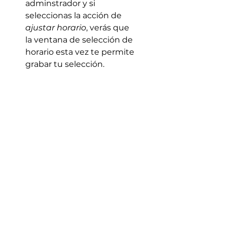
adminstrador y si
seleccionas la acción de
ajustar horario
, verás que
la ventana de selección de
horario esta vez te permite
grabar tu selección.
Asegúrate de seleccionar
Hecho
antes de salir de
esta ventana.
Una vez termines de
definir todos los horario de
operación, asegúrate de
cerrar tu sesión de