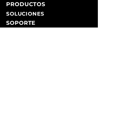
PRODUCTOS
SOLUCIONES
SOPORTE
✉︎ info@rubico.org
☎ +56 9 98718266
Suscribirme
APLICACIONES
©2026 RubiCo. All rights reserved
Política de privacidad | Términos
de uso | Cookies | Aviso de
privacidad